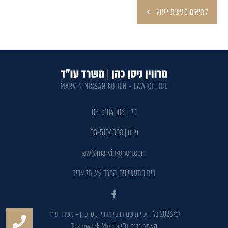
לתיאום פגישת ייעוץ
טל׳ | 03-5104006
פקס | 03-5104008
law@marvinkohen.com‏
בית התעשיינים, המרד 29, תל אביב
© 2026 כל הזכויות שמורות למרווין ניסן כהן – משרד עו״ד
האתר נבנה ע"י
Teamwork Media