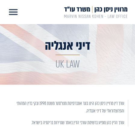
דיני אנגליה
UK LAW
עורך דין מרויין ניסן כהן הינו בוגר אונברסיטת מנצ'סטר משנת 1998 ובקי בדין המהותי
והפרוצדוראלי של דיני אנגליה.
עורך הדין כהן מופיע ברשימת עורכי הדין באתר שגרירות בריטניה בישראל.